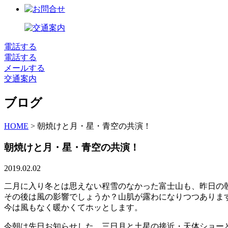
電話する
電話する
メールする
交通案内
ブログ
HOME
>
朝焼けと月・星・青空の共演！
朝焼けと月・星・青空の共演！
2019.02.02
二月に入り冬とは思えない程雪のなかった富士山も、昨日の
その後は風の影響でしょうか？山肌が露わになりつつありま
今は風もなく暖かくてホッとします。
今朝は先日お知らせした、三日月と土星の接近・天体ショー