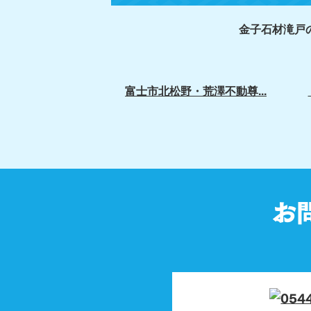
金子石材滝戸
富士市北松野・荒澤不動尊...
お