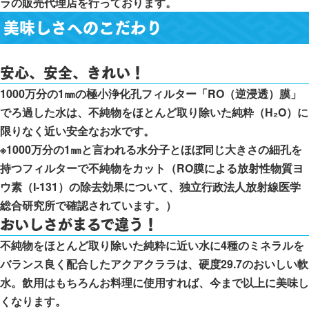
ラの販売代理店を行っております。
美味しさへのこだわり
安心、安全、きれい！
1000万分の1㎜の極小浄化孔フィルター「RO（逆浸透）膜」
でろ過した水は、不純物をほとんど取り除いた純粋（H₂O）に
限りなく近い安全なお水です。
※1000万分の1㎜と言われる水分子とほぼ同じ大きさの細孔を
持つフィルターで不純物をカット（RO膜による放射性物質ヨ
ウ素（I-131）の除去効果について、独立行政法人放射線医学
総合研究所で確認されています。）
おいしさがまるで違う！
不純物をほとんど取り除いた純粋に近い水に4種のミネラルを
バランス良く配合したアクアクララは、硬度29.7のおいしい軟
水。飲用はもちろんお料理に使用すれば、今まで以上に美味し
くなります。