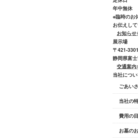
年中無休
※臨時のお
お伝えして
お知らせ
展示場
〒421-330
静岡県富士
交通案内
当社につい
ごあい
当社の
費用の
お墓の