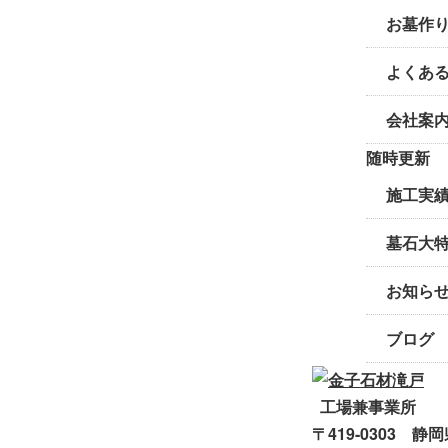
お墓作
よくあ
会社案
随時更新
施工実
墓石大
お知ら
ブログ
工場兼事業所
〒419-0303 