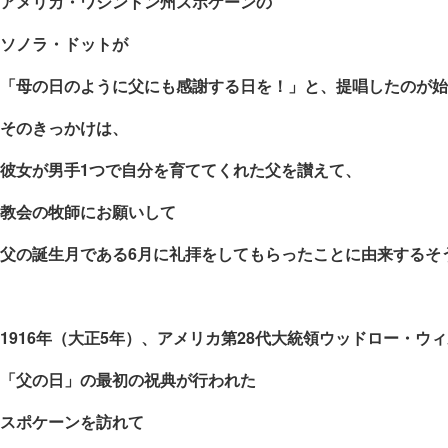
アメリカ・ワシントン州スポケーンの
ソノラ・ドットが
「母の日のように父にも感謝する日を！」と、
提唱したのが始
そのきっかけは、
彼女が男手
1
つで自分を育ててくれた父を讃えて、
教会の牧師にお願いして
父の誕生月である
6
月に礼拝をしてもらったことに由来するそ
1916
年（大正
5
年）、アメリカ第
28
代大統領ウッドロー・ウィ
「父の日」の最初の祝典が行われた
スポケーンを訪れて