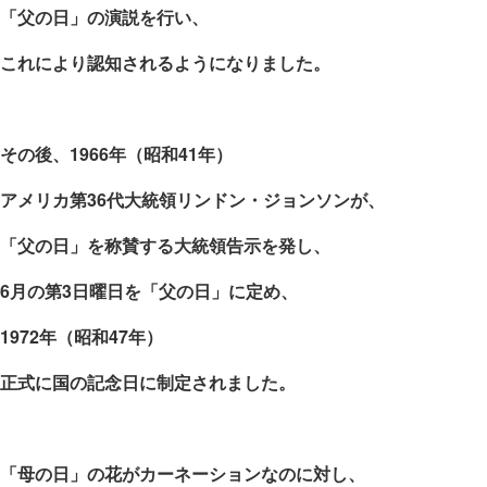
「父の日」の演説を行い、
これにより認知されるようになりました。
その後、
1966
年（昭和
41
年）
アメリカ第
36
代大統領リンドン・ジョンソンが、
「父の日」を称賛する大統領告示を発し、
6
月の第
3
日曜日を「父の日」に定め、
1972
年（昭和
47
年）
正式に
国の記念日に制定されました。
「母の日」の花がカーネーションなのに対し、