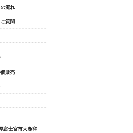
りの流れ
るご質問
内
績
特価販売
せ
静岡県富士宮市大鹿窪