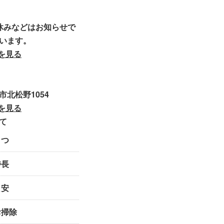
休みなどはお知らせで
います。
を見る
1
市北松野1054
を見る
て
さつ
特長
目安
お掃除