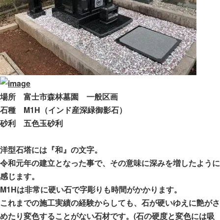
場所 富士市森林墓園 一般区画
石種 M1H（インド産深緑御影石）
砂利 五色玉砂利
洋型石塔には『和』の文字。
令和元年の建立となった事で、その意味に深みを増したように
感じます。
M1Hは非常に硬い石で字彫りも時間がかかります。
これまでの施工実績の経験からしても、石が硬いゆえに艶がさ
めたり変色することがない石材です。(石の硬度と変色には吸