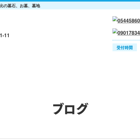
比の墓石、お墓、墓地
-11
受付時間
費用の目安
お墓の掃除
お墓作りの流れ
ブログ