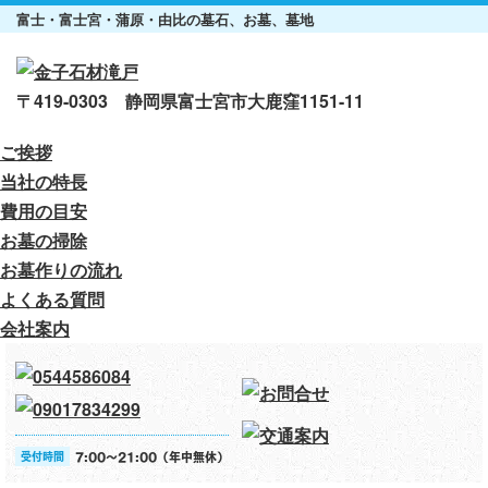
富士・富士宮・蒲原・由比の墓石、お墓、墓地
〒419-0303 静岡県富士宮市大鹿窪1151-11
ご挨拶
当社の特長
費用の目安
お墓の掃除
お墓作りの流れ
よくある質問
会社案内
受付時間
7:00～21:00（年中無休）