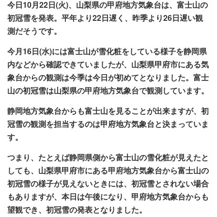
今日
10
月
22
日
(
火
)
、山梨県の甲府地方気象台は、富士山の
初冠雪を発表。平年より
22
日遅く、昨季より
26
日遅い観
測だそうです。
今月
16
日
(
水
)
には富士山が雪化粧をしている様子を静岡県
内などから確認できていましたが、山梨県甲府市にある気
象台からの観測は今季は今日が初めてとなりました。富士
山の初冠雪は山梨県の甲府地方気象台で観測しています。
静岡地方気象台からも富士山を見ることが出来ますが、初
冠雪の観測を担当するのは甲府地方気象台と決まっていま
す。
つまり、たとえば静岡県側から富士山の雪化粧が見えたと
しても、山梨県甲府市にある甲府地方気象台から富士山の
初冠雪の様子が見えないときには、初冠雪とされない場合
もありますが、本日は午後になり、甲府地方気象台からも
望観でき、初冠雪の発表となりました。