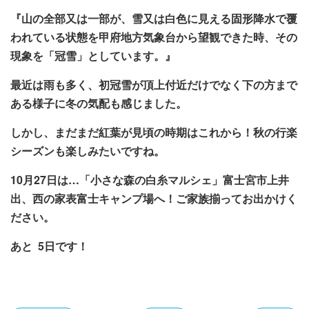
『山の全部又は一部が、雪又は白色に見える固形降水で覆
われている状態を甲府地方気象台から望観できた時、その
現象を「冠雪」としています。』
最近は雨も多く、初冠雪が頂上付近だけでなく下の方まで
ある様子に冬の気配も感じました。
しかし、まだまだ紅葉が見頃の時期はこれから！秋の行楽
シーズンも楽しみたいですね。
10
月
27
日は
…
「小さな森の白糸マルシェ」富士宮市上井
出、西の家
表富士キャンプ場へ！ご家族揃ってお出かけく
ださい。
あと 5日です！