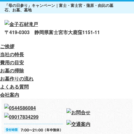
「母の日参り」キャンペーン｜富士・富士宮・蒲原・由比の墓
石、お墓、墓地
〒419-0303 静岡県富士宮市大鹿窪1151-11
ご挨拶
当社の特長
費用の目安
お墓の掃除
お墓作りの流れ
よくある質問
会社案内
受付時間
7:00～21:00（年中無休）