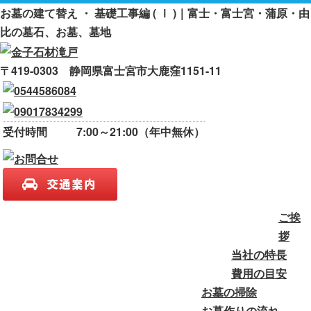
お墓の建て替え ・ 基礎工事編 ( Ⅰ )｜富士・富士宮・蒲原・由
比の墓石、お墓、墓地
〒419-0303 静岡県富士宮市大鹿窪1151-11
受付時間
7:00～21:00（年中無休）
ご挨
ご挨拶
当社の特長
費用の目安
拶
当社の特長
お墓の掃除
お墓作りの流れ
費用の目安
お墓の掃除
よくある質問
会社案内
お墓作りの流れ